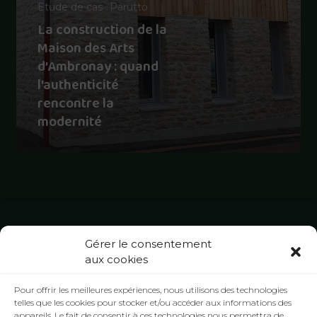
Etude de cas
Parutto
La construction de la
Maison des Arts
d’Ambronay : quand
l’authenticité
rencontre la
modernité
Gérer le consentement
aux cookies
Pour offrir les meilleures expériences, nous utilisons des technologies
telles que les cookies pour stocker et/ou accéder aux informations des
appareils. Le fait de consentir à ces technologies nous permettra de