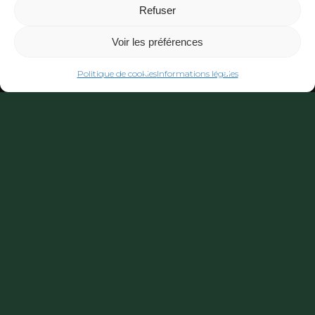
Refuser
Voir les préférences
Politique de cookies
Informations légales
Actualités
Jacquemet
Podcast
Pas de crise du logement pour les
poissons de l’Albarine