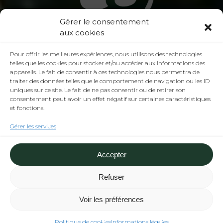
Gérer le consentement
aux cookies
Pour offrir les meilleures expériences, nous utilisons des technologies
telles que les cookies pour stocker et/ou accéder aux informations des
appareils. Le fait de consentir à ces technologies nous permettra de
Imaginer,
concevoir
et
traiter des données telles que le comportement de navigation ou les ID
uniques sur ce site. Le fait de ne pas consentir ou de retirer son
réaliser
ensemble
des
consentement peut avoir un effet négatif sur certaines caractéristiques
et fonctions.
projets
engagés
Gérer les services
Accepter
Découvrez nos activités
Refuser
Voir les préférences
Politique de cookies
Informations légales