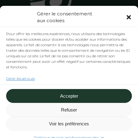
Gérer le consentement
aux cookies
Pour offrir les meilleures expériences, nous utilisons des technologies
telles que les cookies pour stocker et/ou accéder aux informations des
appareils. Le fait de consentir à ces technologies nous permettra de
Copyright © 2022 Groupe Brunet
traiter des données telles que le comportement de navigation ou les ID
Informations légales
-
Politique des Cookies (UE)
-
uniques sur ce site. Le fait de ne pas consentir ou de retirer son
consentement peut avoir un effet négatif sur certaines caractéristiques
Politique de confidentialité
et fonctions.
Gérer les services
Accepter
LinkedIn
Facebook
Refuser
Voir les préférences
Politique de cookies
Informations légales