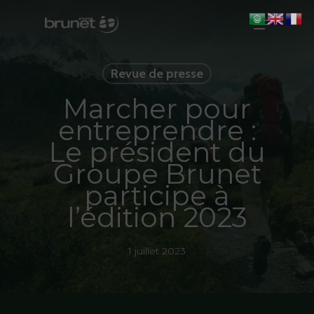
Skip
Menu
to
main
Close
content
Men
Revue de presse
Marcher pour
entreprendre :
Le président du
Groupe Brunet
participe à
l’édition 2023
1 juillet 2023