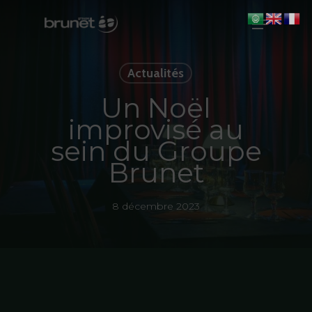
Skip
Menu
to
main
Close
content
Men
Actualités
Un Noël
improvisé au
sein du Groupe
Brunet
8 décembre 2023
Accueil