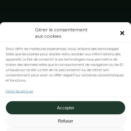
Gérer le consentement
aux cookies
Pour offrir les meilleures expériences, nous utilisons des technologies
telles que les cookies pour stocker et/ou accéder aux informations des
appareils. Le fait de consentir à ces technologies nous permettra de
traiter des données telles que le comportement de navigation ou les ID
uniques sur ce site. Le fait de ne pas consentir ou de retirer son
consentement peut avoir un effet négatif sur certaines caractéristiques
et fonctions.
Copyright © 2022 Groupe Brunet
Gérer les services
Informations légales
-
Politique des Cookies (UE)
-
Politique de confidentialité
Accepter
Refuser