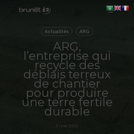
Skip
Menu
to
main
Close
content
Men
Actualités
ARG
ARG,
l’entreprise qui
recycle des
déblais terreux
de chantier
pour produire
une terre fertile
durable
3 mai 2023